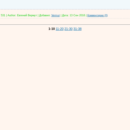
531
|
Author:
Евгений Вермут
|
Добавил:
Vermut
|
Дата:
13 Сен 2016
|
Комментарии (0)
1-10
11-20
21-30
31-38