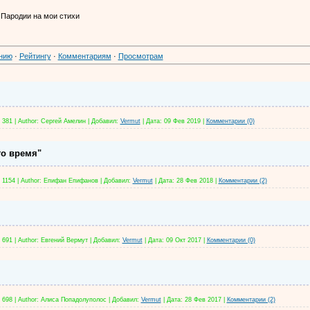
Пародии на мои стихи
нию
·
Рейтингу
·
Комментариям
·
Просмотрам
381
|
Author:
Сергей Амелин
|
Добавил:
Vermut
|
Дата:
09 Фев 2019
|
Комментарии (0)
то время"
1154
|
Author:
Епифан Епифанов
|
Добавил:
Vermut
|
Дата:
28 Фев 2018
|
Комментарии (2)
691
|
Author:
Евгений Вермут
|
Добавил:
Vermut
|
Дата:
09 Окт 2017
|
Комментарии (0)
698
|
Author:
Алиса Попадолуполос
|
Добавил:
Vermut
|
Дата:
28 Фев 2017
|
Комментарии (2)