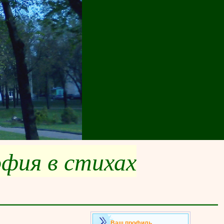
офия в стихах
___________________
Ваш профиль