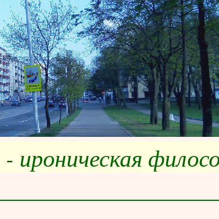
 - ироническая филос
__________________