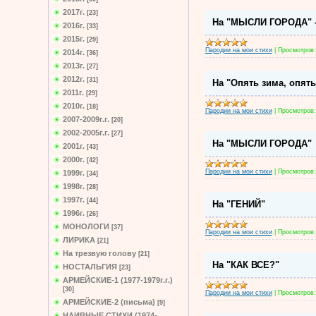
2017г.
[23]
На "МЫСЛИ ГОРОДА" -
2016г.
[33]
2015г.
[29]
Пародии на мои стихи
|
Просмотров:
2014г.
[36]
2013г.
[27]
2012г.
[31]
На "Опять зима, опять 
2011г.
[29]
2010г.
[18]
Пародии на мои стихи
|
Просмотров:
2007-2009г.г.
[20]
2002-2005г.г.
[27]
На "МЫСЛИ ГОРОДА"
2001г.
[43]
2000г.
[42]
Пародии на мои стихи
|
Просмотров:
1999г.
[34]
1998г.
[28]
1997г.
[44]
На "ГЕНИЙ"
1996г.
[26]
МОНОЛОГИ
[37]
Пародии на мои стихи
|
Просмотров:
ЛИРИКА
[21]
На трезвую голову
[21]
На "КАК ВСЕ?"
НОСТАЛЬГИЯ
[23]
АРМЕЙСКИЕ-1 (1977-1979г.г.)
[30]
Пародии на мои стихи
|
Просмотров:
АРМЕЙСКИЕ-2 (письма)
[9]
НАИВНЫЕ СТИХИ (1974-