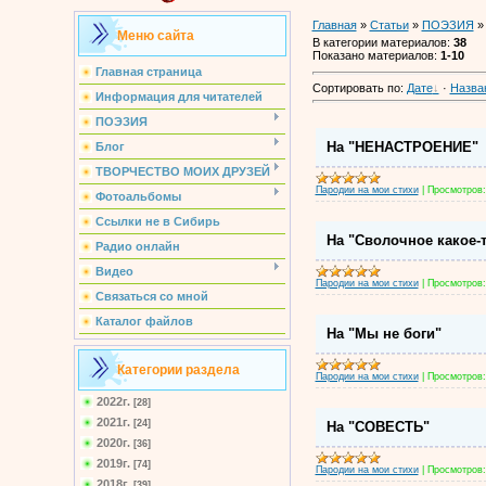
Главная
»
Статьи
»
ПОЭЗИЯ
» 
Меню сайта
В категории материалов
:
38
Показано материалов
:
1-10
Главная страница
Сортировать по
:
Дате
·
Назва
Информация для читателей
ПОЭЗИЯ
На "НЕНАСТРОЕНИЕ"
Блог
ТВОРЧЕСТВО МОИХ ДРУЗЕЙ
Пародии на мои стихи
|
Просмотров:
Фотоальбомы
Ссылки не в Сибирь
На "Сволочное какое-
Радио онлайн
Видео
Пародии на мои стихи
|
Просмотров:
Связаться со мной
Каталог файлов
На "Мы не боги"
Категории раздела
Пародии на мои стихи
|
Просмотров:
2022г.
[28]
2021г.
[24]
На "СОВЕСТЬ"
2020г.
[36]
2019г.
[74]
Пародии на мои стихи
|
Просмотров:
2018г.
[39]