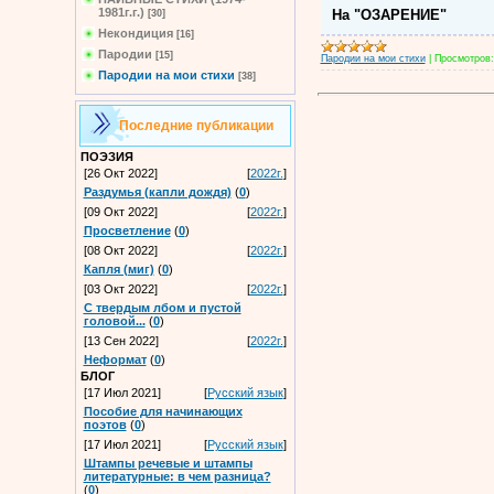
1981г.г.)
На "ОЗАРЕНИЕ"
[30]
Некондиция
[16]
Пародии
[15]
Пародии на мои стихи
|
Просмотров:
Пародии на мои стихи
[38]
Последние публикации
ПОЭЗИЯ
[26 Окт 2022]
[
2022г.
]
Раздумья (капли дождя)
(
0
)
[09 Окт 2022]
[
2022г.
]
Просветление
(
0
)
[08 Окт 2022]
[
2022г.
]
Капля (миг)
(
0
)
[03 Окт 2022]
[
2022г.
]
С твердым лбом и пустой
головой...
(
0
)
[13 Сен 2022]
[
2022г.
]
Неформат
(
0
)
БЛОГ
[17 Июл 2021]
[
Русский язык
]
Пособие для начинающих
поэтов
(
0
)
[17 Июл 2021]
[
Русский язык
]
Штампы речевые и штампы
литературные: в чем разница?
(
0
)