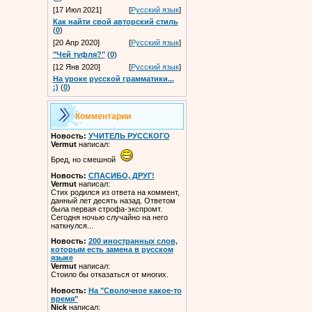
[17 Июл 2021]
[
Русский язык
]
Как найти свой авторский стиль
(
0
)
[20 Апр 2020]
[
Русский язык
]
"Чей туфля?"
(
0
)
[12 Янв 2020]
[
Русский язык
]
На уроке русской грамматики...
:)
(
0
)
Комментарии
Новость:
УЧИТЕЛЬ РУССКОГО
Vermut
написал:
Бред, но смешной
Новость:
СПАСИБО, ДРУГ!
Vermut
написал:
Стих родился из ответа на коммент,
данный лет десять назад. Ответом
была первая строфа-экспромт.
Сегодня ночью случайно на него
наткнулся...
Новость:
200 иностранных слов,
которым есть замена в русском
языке
Vermut
написал:
Стоило бы отказаться от многих.
Новость:
На "Сволочное какое-то
время"
Nick
написал: