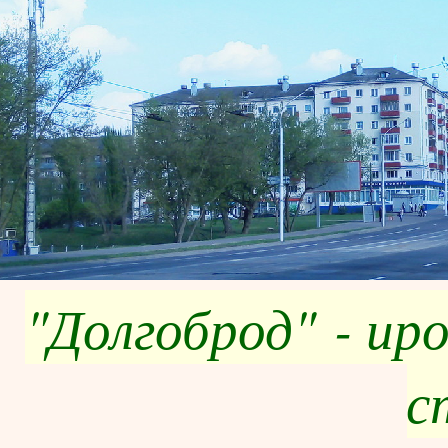
"Долгоброд" - ир
с