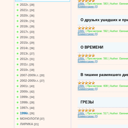
1996г.
|
Просмотров:
583
|
Author:
Евген
2022г.
[28]
Комментарии (0)
2021г.
[24]
2020г.
[36]
О друзьях ушедших и п
2019г.
[74]
2018г.
[39]
1996г.
|
Просмотров:
592
|
Author:
Евген
2017г.
[23]
Комментарии (0)
2016г.
[33]
2015г.
[29]
О ВРЕМЕНИ
2014г.
[36]
2013г.
[27]
1996г.
|
Просмотров:
591
|
Author:
Евген
2012г.
[31]
Комментарии (0)
2011г.
[29]
2010г.
[18]
В тишине размякшего див
2007-2009г.г.
[20]
2002-2005г.г.
[27]
2001г.
1996г.
|
Просмотров:
608
|
Author:
Евген
[43]
Комментарии (0)
2000г.
[42]
1999г.
[34]
ГРЕЗЫ
1998г.
[28]
1997г.
[44]
1996г.
1996г.
|
Просмотров:
517
|
Author:
Евген
[26]
Комментарии (0)
МОНОЛОГИ
[37]
ЛИРИКА
[21]