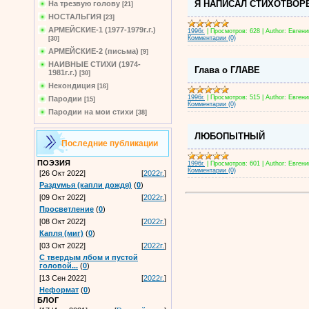
Я НАПИСАЛ СТИХОТВО
На трезвую голову
[21]
НОСТАЛЬГИЯ
[23]
АРМЕЙСКИЕ-1 (1977-1979г.г.)
1996г.
|
Просмотров:
628
|
Author:
Евген
Комментарии (0)
[30]
АРМЕЙСКИЕ-2 (письма)
[9]
НАИВНЫЕ СТИХИ (1974-
Глава о ГЛАВЕ
1981г.г.)
[30]
Некондиция
[16]
1996г.
|
Просмотров:
515
|
Author:
Евген
Пародии
[15]
Комментарии (0)
Пародии на мои стихи
[38]
ЛЮБОПЫТНЫЙ
Последние публикации
ПОЭЗИЯ
1996г.
|
Просмотров:
601
|
Author:
Евген
Комментарии (0)
[26 Окт 2022]
[
2022г.
]
Раздумья (капли дождя)
(
0
)
[09 Окт 2022]
[
2022г.
]
Просветление
(
0
)
[08 Окт 2022]
[
2022г.
]
Капля (миг)
(
0
)
[03 Окт 2022]
[
2022г.
]
С твердым лбом и пустой
головой...
(
0
)
[13 Сен 2022]
[
2022г.
]
Неформат
(
0
)
БЛОГ