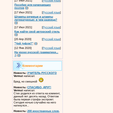
[17 Июл 2021]
[
Русский язык
]
Пособие для начинающих
поэтов
(
0
)
[17 Июл 2021]
[
Русский язык
]
Штампы речевые и штампы
литературные: в чем разница?
(
0
)
[17 Июл 2021]
[
Русский язык
]
Как найти свой авторский стиль
(
0
)
[20 Апр 2020]
[
Русский язык
]
"Чей туфля?"
(
0
)
[12 Янв 2020]
[
Русский язык
]
На уроке русской грамматики...
:)
(
0
)
Комментарии
Новость:
УЧИТЕЛЬ РУССКОГО
Vermut
написал:
Бред, но смешной
Новость:
СПАСИБО, ДРУГ!
Vermut
написал:
Стих родился из ответа на коммент,
данный лет десять назад. Ответом
была первая строфа-экспромт.
Сегодня ночью случайно на него
наткнулся...
Новость:
200 иностранных слов,