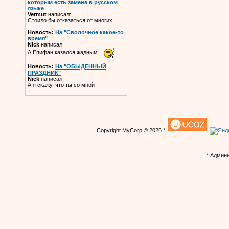
которым есть замена в русском
языке
Vermut
написал:
Стоило бы отказаться от многих.
Новость:
На "Сволочное какое-то
время"
Nick
написал:
А Епифан казался жадным...
Новость:
На "ОБЫДЕННЫЙ
ПРАЗДНИК"
Nick
написал:
А я скажу, что ты со мной
Copyright MyCorp © 2026 *
* Админ