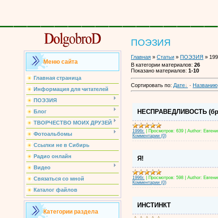
________________
ПОЭЗИЯ
Главная
»
Статьи
»
ПОЭЗИЯ
» 199
Меню сайта
В категории материалов
:
26
Показано материалов
:
1-10
Главная страница
Сортировать по
:
Дате
·
Названию
Информация для читателей
ПОЭЗИЯ
НЕСПРАВЕДЛИВОСТЬ (бр
Блог
ТВОРЧЕСТВО МОИХ ДРУЗЕЙ
1996г.
|
Просмотров:
639
|
Author:
Евгени
Фотоальбомы
Комментарии (0)
Ссылки не в Сибирь
Радио онлайн
Я!
Видео
1996г.
|
Просмотров:
598
|
Author:
Евгени
Связаться со мной
Комментарии (0)
Каталог файлов
ИНСТИНКТ
Категории раздела