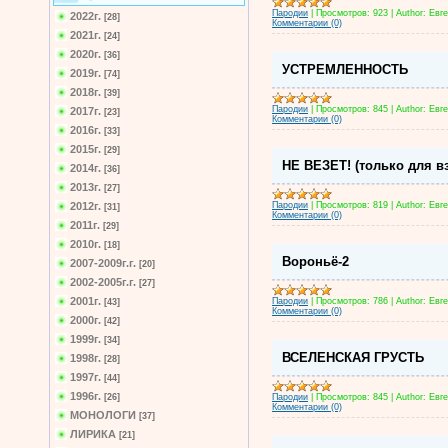
Пародии
|
Просмотров:
923
|
Author:
Евг
2022г.
[28]
Комментарии (0)
2021г.
[24]
2020г.
[36]
УСТРЕМЛЕННОСТЬ
2019г.
[74]
2018г.
[39]
Пародии
|
Просмотров:
845
|
Author:
Евг
2017г.
[23]
Комментарии (0)
2016г.
[33]
2015г.
[29]
НЕ ВЕЗЕТ! (только для в
2014г.
[36]
2013г.
[27]
Пародии
|
Просмотров:
819
|
Author:
Евг
2012г.
[31]
Комментарии (0)
2011г.
[29]
2010г.
[18]
Вороньё-2
2007-2009г.г.
[20]
2002-2005г.г.
[27]
2001г.
Пародии
|
Просмотров:
786
|
Author:
Евг
[43]
Комментарии (0)
2000г.
[42]
1999г.
[34]
ВСЕЛЕНСКАЯ ГРУСТЬ
1998г.
[28]
1997г.
[44]
1996г.
Пародии
|
Просмотров:
845
|
Author:
Евг
[26]
Комментарии (0)
МОНОЛОГИ
[37]
ЛИРИКА
[21]