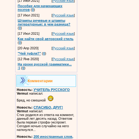
[17 Июл 2021]
[
Русский язык
]
Пособие для начинающих
поэтов
(
0
)
[17 Июл 2021]
[
Русский язык
]
Штампы речевые и штампы
литературные: в чем разница?
(
0
)
[17 Июл 2021]
[
Русский язык
]
Как найти свой авторский стиль
(
0
)
[20 Апр 2020]
[
Русский язык
]
"Чей туфля?"
(
0
)
[12 Янв 2020]
[
Русский язык
]
На уроке русской грамматики...
:)
(
0
)
Комментарии
Новость:
УЧИТЕЛЬ РУССКОГО
Vermut
написал:
Бред, но смешной
Новость:
СПАСИБО, ДРУГ!
Vermut
написал:
Стих родился из ответа на коммент,
данный лет десять назад. Ответом
была первая строфа-экспромт.
Сегодня ночью случайно на него
наткнулся...
Новость:
200 иностранных слов,