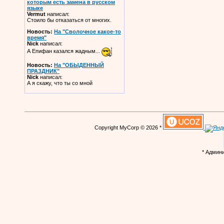
которым есть замена в русском
языке
Vermut
написал:
Стоило бы отказаться от многих.
Новость:
На "Сволочное какое-то
время"
Nick
написал:
А Епифан казался жадным...
Новость:
На "ОБЫДЕННЫЙ
ПРАЗДНИК"
Nick
написал:
А я скажу, что ты со мной
Copyright MyCorp © 2026 *
* Админ