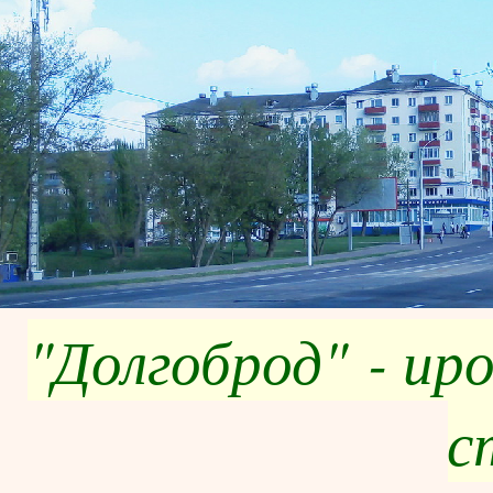
"Долгоброд" - ир
с