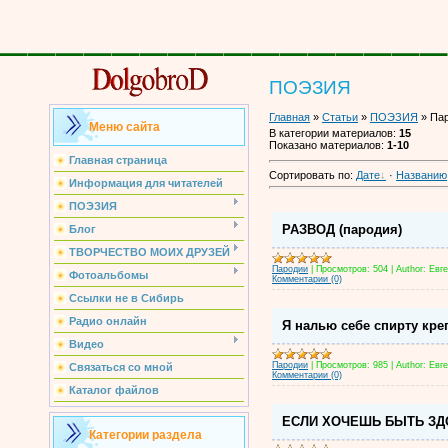
________________
ПОЭЗИЯ
Главная
»
Статьи
»
ПОЭЗИЯ
» Па
Меню сайта
В категории материалов
:
15
Показано материалов
:
1-10
Главная страница
Сортировать по
:
Дате
·
Названию
Информация для читателей
ПОЭЗИЯ
РАЗВОД (пародия)
Блог
ТВОРЧЕСТВО МОИХ ДРУЗЕЙ
Пародии
|
Просмотров:
504
|
Author:
Евг
Фотоальбомы
Комментарии (0)
Ссылки не в Сибирь
Радио онлайн
Я налью себе спирту креп
Видео
Пародии
|
Просмотров:
985
|
Author:
Евг
Связаться со мной
Комментарии (0)
Каталог файлов
ЕСЛИ ХОЧЕШЬ БЫТЬ З
Категории раздела