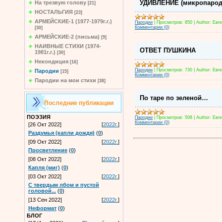
УДИВЛЕНИЕ (микропарод
На трезвую голову
[21]
НОСТАЛЬГИЯ
[23]
АРМЕЙСКИЕ-1 (1977-1979г.г.)
Пародии
|
Просмотров:
850
|
Author:
Евг
Комментарии (0)
[30]
АРМЕЙСКИЕ-2 (письма)
[9]
НАИВНЫЕ СТИХИ (1974-
ОТВЕТ ПУШКИНА
1981г.г.)
[30]
Некондиция
[16]
Пародии
|
Просмотров:
730
|
Author:
Евг
Пародии
[15]
Комментарии (0)
Пародии на мои стихи
[38]
По таре по зеленой…
Последние публикации
ПОЭЗИЯ
Пародии
|
Просмотров:
508
|
Author:
Евг
Комментарии (0)
[26 Окт 2022]
[
2022г.
]
Раздумья (капли дождя)
(
0
)
[09 Окт 2022]
[
2022г.
]
Просветление
(
0
)
[08 Окт 2022]
[
2022г.
]
Капля (миг)
(
0
)
[03 Окт 2022]
[
2022г.
]
С твердым лбом и пустой
головой...
(
0
)
[13 Сен 2022]
[
2022г.
]
Неформат
(
0
)
БЛОГ