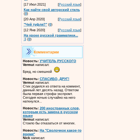
[17 Июл 2021]
[
Русский язык
]
Как найти свой авторский стиль
(
0
)
[20 Апр 2020]
[
Русский язык
]
"Чей туфля?"
(
0
)
[12 Янв 2020]
[
Русский язык
]
На уроке русской грамматики...
:)
(
0
)
Комментарии
Новость:
УЧИТЕЛЬ РУССКОГО
Vermut
написал:
Бред, но смешной
Новость:
СПАСИБО, ДРУГ!
Vermut
написал:
Стих родился из ответа на коммент,
данный лет десять назад. Ответом
была первая строфа-экспромт.
Сегодня ночью случайно на него
наткнулся...
Новость:
200 иностранных слов,
которым есть замена в русском
языке
Vermut
написал:
Стоило бы отказаться от многих.
Новость:
На "Сволочное какое-то
время"
Nick
написал: