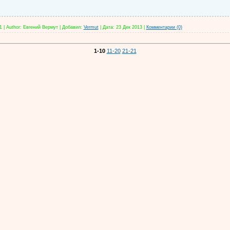
1
|
Author:
Евгений Вермут
|
Добавил:
Vermut
|
Дата:
23 Дек 2013
|
Комментарии (0)
1-10
11-20
21-21