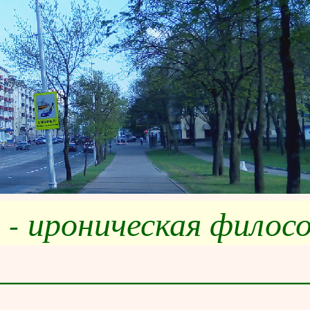
 - ироническая филос
__________________