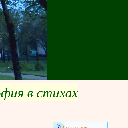
офия в стихах
___________________
Ваш профиль