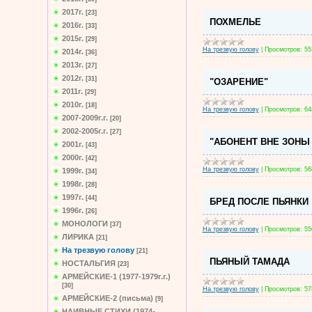
2017г.
[23]
ПОХМЕЛЬЕ
2016г.
[33]
2015г.
[29]
На трезвую голову
|
Просмотров:
55
2014г.
[36]
2013г.
[27]
2012г.
[31]
"ОЗАРЕНИЕ"
2011г.
[29]
2010г.
[18]
На трезвую голову
|
Просмотров:
64
2007-2009г.г.
[20]
2002-2005г.г.
[27]
"АБОНЕНТ ВНЕ ЗОНЫ
2001г.
[43]
2000г.
[42]
На трезвую голову
|
Просмотров:
56
1999г.
[34]
1998г.
[28]
1997г.
[44]
БРЕД ПОСЛЕ ПЬЯНКИ
1996г.
[26]
МОНОЛОГИ
[37]
На трезвую голову
|
Просмотров:
55
ЛИРИКА
[21]
На трезвую голову
[21]
ПЬЯНЫЙ ТАМАДА
НОСТАЛЬГИЯ
[23]
АРМЕЙСКИЕ-1 (1977-1979г.г.)
[30]
На трезвую голову
|
Просмотров:
57
АРМЕЙСКИЕ-2 (письма)
[9]
НАИВНЫЕ СТИХИ (1974-