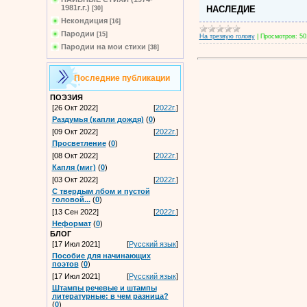
1981г.г.)
НАСЛЕДИЕ
[30]
Некондиция
[16]
Пародии
[15]
На трезвую голову
|
Просмотров:
50
Пародии на мои стихи
[38]
Последние публикации
ПОЭЗИЯ
[26 Окт 2022]
[
2022г.
]
Раздумья (капли дождя)
(
0
)
[09 Окт 2022]
[
2022г.
]
Просветление
(
0
)
[08 Окт 2022]
[
2022г.
]
Капля (миг)
(
0
)
[03 Окт 2022]
[
2022г.
]
С твердым лбом и пустой
головой...
(
0
)
[13 Сен 2022]
[
2022г.
]
Неформат
(
0
)
БЛОГ
[17 Июл 2021]
[
Русский язык
]
Пособие для начинающих
поэтов
(
0
)
[17 Июл 2021]
[
Русский язык
]
Штампы речевые и штампы
литературные: в чем разница?
(
0
)