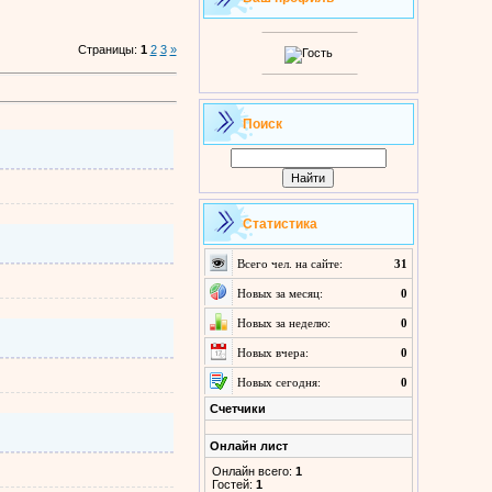
Страницы
:
1
2
3
»
Поиск
Статистика
Всего чел. на сайте:
31
Новых за месяц:
0
Новых за неделю:
0
Новых вчера:
0
Новых сегодня:
0
Счетчики
Онлайн лист
Онлайн всего:
1
Гостей:
1