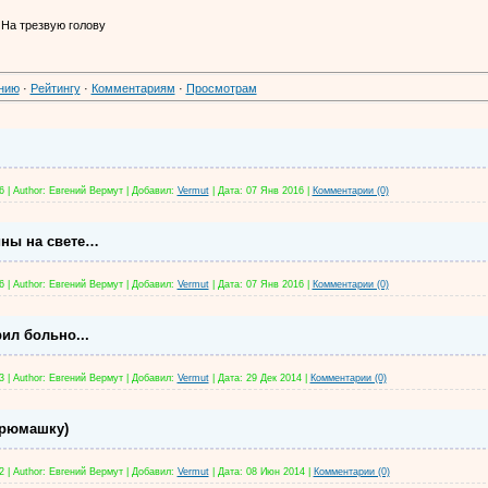
На трезвую голову
нию
·
Рейтингу
·
Комментариям
·
Просмотрам
6
|
Author:
Евгений Вермут
|
Добавил:
Vermut
|
Дата:
07 Янв 2016
|
Комментарии (0)
ины на свете…
6
|
Author:
Евгений Вермут
|
Добавил:
Vermut
|
Дата:
07 Янв 2016
|
Комментарии (0)
ил больно...
3
|
Author:
Евгений Вермут
|
Добавил:
Vermut
|
Дата:
29 Дек 2014
|
Комментарии (0)
 рюмашку)
2
|
Author:
Евгений Вермут
|
Добавил:
Vermut
|
Дата:
08 Июн 2014
|
Комментарии (0)