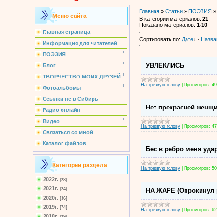
Главная
»
Статьи
»
ПОЭЗИЯ
» 
Меню сайта
В категории материалов
:
21
Показано материалов
:
1-10
Главная страница
Сортировать по
:
Дате
·
Назва
Информация для читателей
ПОЭЗИЯ
УВЛЕКЛИСЬ
Блог
ТВОРЧЕСТВО МОИХ ДРУЗЕЙ
На трезвую голову
|
Просмотров:
49
Фотоальбомы
Ссылки не в Сибирь
Нет прекрасней женщ
Радио онлайн
Видео
На трезвую голову
|
Просмотров:
47
Связаться со мной
Каталог файлов
Бес в ребро меня удар
Категории раздела
На трезвую голову
|
Просмотров:
50
2022г.
[28]
2021г.
[24]
НА ЖАРЕ (Опрокинул
2020г.
[36]
2019г.
[74]
На трезвую голову
|
Просмотров:
62
2018г.
[39]