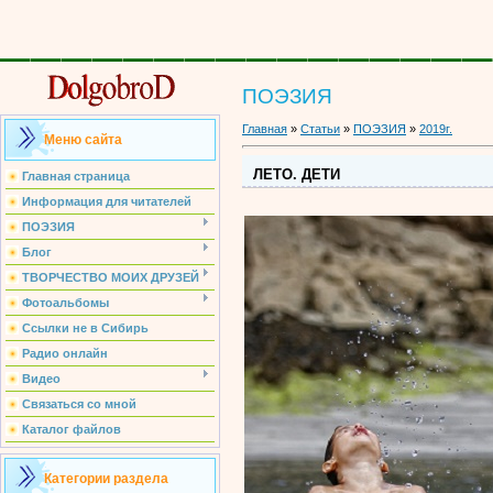
________________
ПОЭЗИЯ
Главная
»
Статьи
»
ПОЭЗИЯ
»
2019г.
Меню сайта
ЛЕТО. ДЕТИ
Главная страница
Информация для читателей
ПОЭЗИЯ
Блог
ТВОРЧЕСТВО МОИХ ДРУЗЕЙ
Фотоальбомы
Ссылки не в Сибирь
Радио онлайн
Видео
Связаться со мной
Каталог файлов
Категории раздела