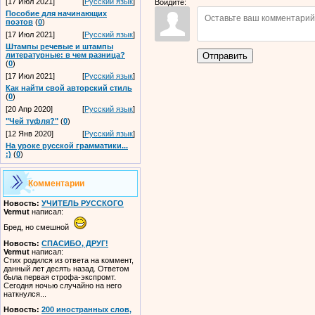
[17 Июл 2021]
[
Русский язык
]
Войдите:
Пособие для начинающих
поэтов
(
0
)
[17 Июл 2021]
[
Русский язык
]
Штампы речевые и штампы
Отправить
литературные: в чем разница?
(
0
)
[17 Июл 2021]
[
Русский язык
]
Как найти свой авторский стиль
(
0
)
[20 Апр 2020]
[
Русский язык
]
"Чей туфля?"
(
0
)
[12 Янв 2020]
[
Русский язык
]
На уроке русской грамматики...
:)
(
0
)
Комментарии
Новость:
УЧИТЕЛЬ РУССКОГО
Vermut
написал:
Бред, но смешной
Новость:
СПАСИБО, ДРУГ!
Vermut
написал:
Стих родился из ответа на коммент,
данный лет десять назад. Ответом
была первая строфа-экспромт.
Сегодня ночью случайно на него
наткнулся...
Новость:
200 иностранных слов,