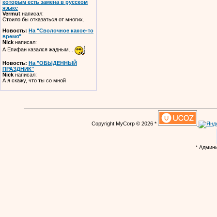
которым есть замена в русском
языке
Vermut
написал:
Стоило бы отказаться от многих.
Новость:
На "Сволочное какое-то
время"
Nick
написал:
А Епифан казался жадным...
Новость:
На "ОБЫДЕННЫЙ
ПРАЗДНИК"
Nick
написал:
А я скажу, что ты со мной
Copyright MyCorp © 2026 *
* Админ