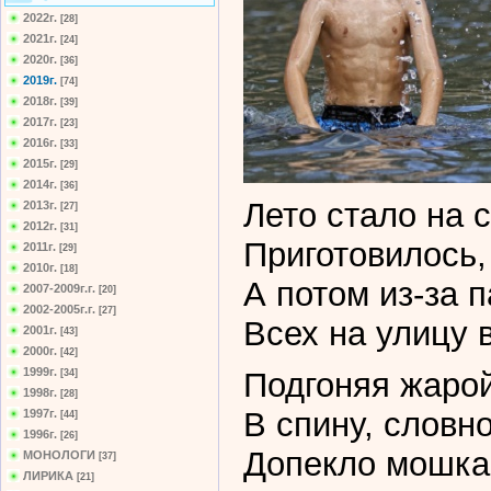
2022г.
[28]
2021г.
[24]
2020г.
[36]
2019г.
[74]
2018г.
[39]
2017г.
[23]
2016г.
[33]
2015г.
[29]
2014г.
[36]
Лето стало на с
2013г.
[27]
2012г.
[31]
Приготовилось,
2011г.
[29]
2010г.
[18]
А потом из-за п
2007-2009г.г.
[20]
2002-2005г.г.
[27]
Всех на улицу 
2001г.
[43]
2000г.
[42]
1999г.
Подгоняя жаро
[34]
1998г.
[28]
В спину, словн
1997г.
[44]
1996г.
[26]
Допекло мошка
МОНОЛОГИ
[37]
ЛИРИКА
[21]