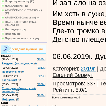
И загнало на оз
На трезвую голову
[21]
НОСТАЛЬГИЯ
[23]
АРМЕЙСКИЕ-1 (1977-1979г.г.)
Им хоть в луже,
[30]
АРМЕЙСКИЕ-2 (письма)
[9]
Время нынче в
НАИВНЫЕ СТИХИ (1974-
1981г.г.)
[30]
Где-то громко в
Некондиция
[16]
Пародии
[15]
Детство плещет
Пародии на мои стихи
[38]
Последние публикации
06.06.2019г. Д
ПОЭЗИЯ
[26 Окт 2022]
[
2022г.
]
Раздумья (капли дождя)
(
0
)
Категория
:
2019г.
|
Д
[09 Окт 2022]
[
2022г.
]
Просветление
(
0
)
Евгений Вермут
[08 Окт 2022]
[
2022г.
]
Капля (миг)
(
0
)
Просмотров
:
337
|
Те
[03 Окт 2022]
[
2022г.
]
Рейтинг
:
5.0
/
1
С твердым лбом и пустой
головой...
(
0
)
[13 Сен 2022]
[
2022г.
]
Всего комментариев
:
0
Неформат
(
0
)
БЛОГ