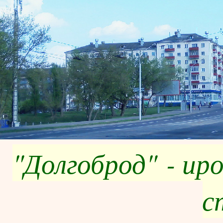
"Долгоброд" - ир
с