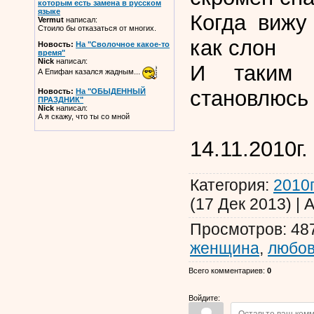
которым есть замена в русском
языке
Когда вижу
Vermut
написал:
Стоило бы отказаться от многих.
как слон
Новость:
На "Сволочное какое-то
время"
Nick
написал:
И таким 
А Епифан казался жадным...
становлюсь
Новость:
На "ОБЫДЕННЫЙ
ПРАЗДНИК"
Nick
написал:
А я скажу, что ты со мной
14.11.2010г.
Категория
:
2010г
(17 Дек 2013)
|
А
Просмотров
:
48
женщина
,
любо
Всего комментариев
:
0
Войдите: