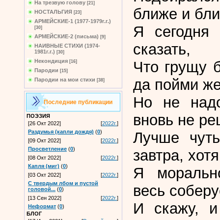
На трезвую голову
[21]
ближе и бли
НОСТАЛЬГИЯ
[23]
АРМЕЙСКИЕ-1 (1977-1979г.г.)
Я сегодня 
[30]
АРМЕЙСКИЕ-2 (письма)
[9]
сказать,
НАИВНЫЕ СТИХИ (1974-
1981г.г.)
[30]
Некондиция
Что грущу 
[16]
Пародии
[15]
да пойми же
Пародии на мои стихи
[38]
Но не надо
Последние публикации
вновь не ре
ПОЭЗИЯ
[26 Окт 2022]
[
2022г.
]
Раздумья (капли дождя)
(
0
)
Лучше чуть
[09 Окт 2022]
[
2022г.
]
Просветление
(
0
)
завтра, хотя
[08 Окт 2022]
[
2022г.
]
Капля (миг)
(
0
)
Я морально
[03 Окт 2022]
[
2022г.
]
С твердым лбом и пустой
весь соберу
головой...
(
0
)
[13 Сен 2022]
[
2022г.
]
И скажу, и
Неформат
(
0
)
БЛОГ