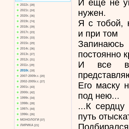
И еще не у
2022г.
[28]
нужен.
2021г.
[24]
2020г.
[36]
Я с тобой,
2019г.
[74]
2018г.
[39]
и при том
2017г.
[23]
2016г.
[33]
Запинаю
2015г.
[29]
2014г.
[36]
постоянно к
2013г.
[27]
2012г.
[31]
И все в
2011г.
[29]
2010г.
[18]
представля
2007-2009г.г.
[20]
2002-2005г.г.
[27]
Его маску 
2001г.
[43]
2000г.
под нею...
[42]
1999г.
[34]
...К сердцу
1998г.
[28]
1997г.
[44]
путь отыска
1996г.
[26]
МОНОЛОГИ
[37]
Подбирал
ЛИРИКА
[21]