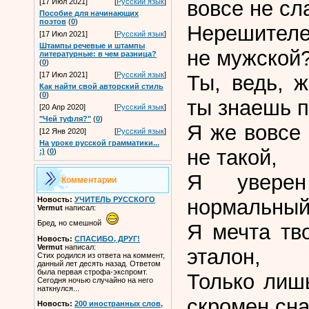
вовсе не сл
[17 Июл 2021]
[
Русский язык
]
Пособие для начинающих
поэтов
(
0
)
Нерешителе
[17 Июл 2021]
[
Русский язык
]
Штампы речевые и штампы
не мужской
литературные: в чем разница?
(
0
)
[17 Июл 2021]
[
Русский язык
]
Ты, ведь, 
Как найти свой авторский стиль
(
0
)
ты знаешь п
[20 Апр 2020]
[
Русский язык
]
"Чей туфля?"
(
0
)
Я же вовсе 
[12 Янв 2020]
[
Русский язык
]
На уроке русской грамматики...
не такой,
:)
(
0
)
Я увере
Комментарии
нормальный
Новость:
УЧИТЕЛЬ РУССКОГО
Vermut
написал:
Бред, но смешной
Я мечта тв
Новость:
СПАСИБО, ДРУГ!
Vermut
написал:
эталон,
Стих родился из ответа на коммент,
данный лет десять назад. Ответом
была первая строфа-экспромт.
Только лиш
Сегодня ночью случайно на него
наткнулся...
скромен сн
Новость:
200 иностранных слов,