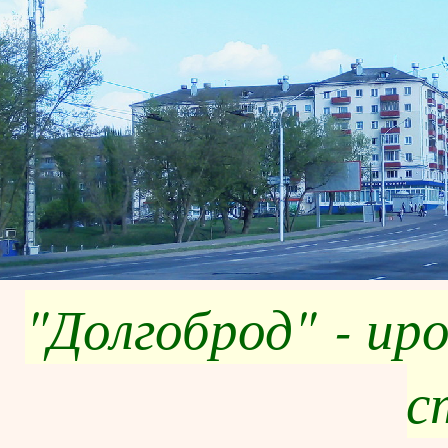
"Долгоброд" - ир
с