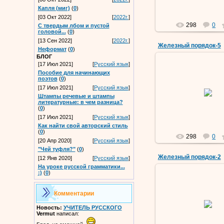
Капля (миг)
(
0
)
[03 Окт 2022]
[
2022г.
]
298
0
С твердым лбом и пустой
головой...
(
0
)
[13 Сен 2022]
[
2022г.
]
Железный порядок-5
Неформат
(
0
)
БЛОГ
[17 Июл 2021]
[
Русский язык
]
Пособие для начинающих
поэтов
(
0
)
09 Мар 201
[17 Июл 2021]
[
Русский язык
]
Штампы речевые и штампы
Vermut
литературные: в чем разница?
(
0
)
[17 Июл 2021]
[
Русский язык
]
Как найти свой авторский стиль
(
0
)
298
0
[20 Апр 2020]
[
Русский язык
]
"Чей туфля?"
(
0
)
Железный порядок-2
[12 Янв 2020]
[
Русский язык
]
На уроке русской грамматики...
:)
(
0
)
Комментарии
09 Мар 201
Новость:
УЧИТЕЛЬ РУССКОГО
Vermut
Vermut
написал: