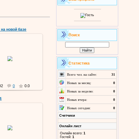
 на новой базе
Поиск
18 Мар 2019
Статистика
Vermut
Всего чел. на сайте:
31
Новых за месяц:
0
02
0
0.0
Новых за неделю:
0
4
Новых вчера:
0
Новых сегодня:
0
Счетчики
09 Мар 2019
Онлайн лист
Vermut
Онлайн всего:
1
Гостей:
1