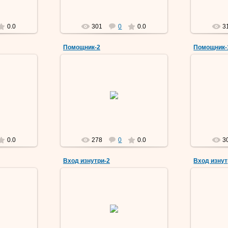
0.0
301
0
0.0
3
Помощник-2
Помощник-
9
09 Мар 2019
Vermut
0.0
278
0
0.0
3
Вход изнутри-2
Вход изнут
9
09 Мар 2019
Vermut