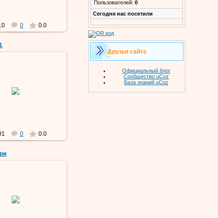
Пользователей:
0
Cегодня нас посетили
10
0
0.0
1
Друзья сайта
Официальный блог
Сообщество uCoz
База знаний uCoz
09 Мар 2019
Vermut
01
0
0.0
ри
09 Мар 2019
Vermut