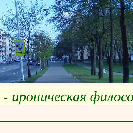
 - ироническая филос
__________________