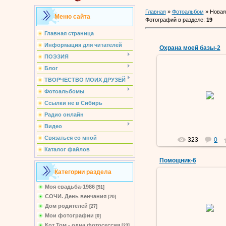
Главная
»
Фотоальбом
» Новая
Меню сайта
Фотографий в разделе
:
19
Главная страница
Информация для читателей
Охрана моей базы-2
ПОЭЗИЯ
Блог
ТВОРЧЕСТВО МОИХ ДРУЗЕЙ
18 Мар 201
Фотоальбомы
Ссылки не в Сибирь
Vermut
Радио онлайн
Видео
Связаться со мной
323
0
Каталог файлов
Помощник-6
Категории раздела
Моя свадьба-1986
[91]
СОЧИ. День венчания
[20]
09 Мар 201
Дом родителей
[27]
Мои фотографии
Vermut
[0]
Кот Том - одна фотосессия
[23]