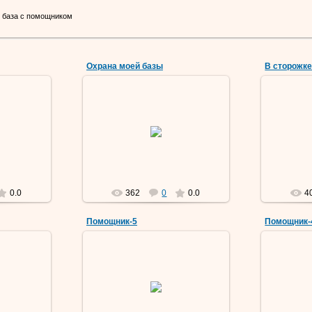
 база с помощником
Охрана моей базы
В сторожке
9
18 Мар 2019
Vermut
0.0
362
0
0.0
4
Помощник-5
Помощник-
9
09 Мар 2019
Vermut