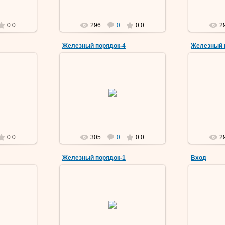
0.0
296
0
0.0
2
Железный порядок-4
Железный 
9
09 Мар 2019
Vermut
0.0
305
0
0.0
2
Железный порядок-1
Вход
9
09 Мар 2019
Vermut