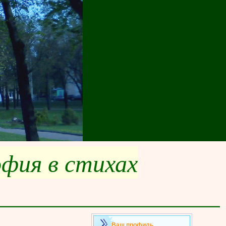
офия в стихах
___________________
Ваш профиль