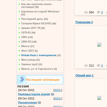
Как мы хороним своих
питомцев
[38]
Картинки из старой Windows
304
0
[62]
Последний день
[29]
Помощник-3
Галерея Юрия ЛАЗУКО
[86]
Армия 1977-79
[20]
1979-81
[50]
1981
[118]
09 Мар 201
1982-83
[149]
Минск
[27]
Vermut
Фест-2017
[6]
Новая база с помощником
[19]
Моя улица
[15]
Замена труб
[19]
312
0
Минск, ул. К.Туровского
[0]
Общий вид-1
Последние публикации
ПОЭЗИЯ
[26 Окт 2022]
[
2022г.
]
Раздумья (капли дождя)
(
0
)
09 Мар 201
[09 Окт 2022]
[
2022г.
]
Vermut
Просветление
(
0
)
[08 Окт 2022]
[
2022г.
]