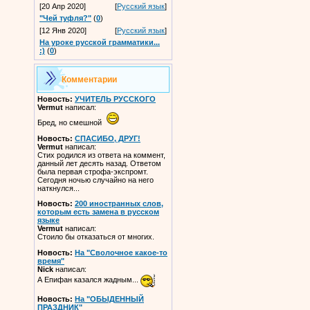
[20 Апр 2020]
[
Русский язык
]
"Чей туфля?"
(
0
)
[12 Янв 2020]
[
Русский язык
]
На уроке русской грамматики...
:)
(
0
)
Комментарии
Новость:
УЧИТЕЛЬ РУССКОГО
Vermut
написал:
Бред, но смешной
Новость:
СПАСИБО, ДРУГ!
Vermut
написал:
Стих родился из ответа на коммент,
данный лет десять назад. Ответом
была первая строфа-экспромт.
Сегодня ночью случайно на него
наткнулся...
Новость:
200 иностранных слов,
которым есть замена в русском
языке
Vermut
написал:
Стоило бы отказаться от многих.
Новость:
На "Сволочное какое-то
время"
Nick
написал:
А Епифан казался жадным...
Новость:
На "ОБЫДЕННЫЙ
ПРАЗДНИК"