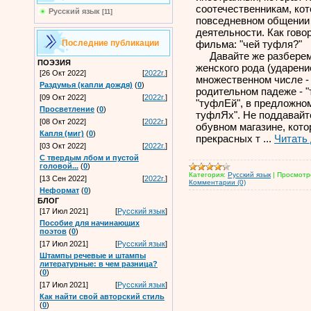
соотечественникам, ко
Русский язык
[11]
повседневном общении
деятельности. Как гово
Последние публикации
фильма: "чей туфля?"
Давайте же разберемс
ПОЭЗИЯ
женского рода (ударение
[26 Окт 2022]
[
2022г.
]
множественном числе -
Раздумья (капли дождя)
(
0
)
родительном падеже - "
[09 Окт 2022]
[
2022г.
]
"туфлЕй", в предложном
Просветление
(
0
)
туфлЯх". Не поддавайт
[08 Окт 2022]
[
2022г.
]
обувном магазине, кото
Капля (миг)
(
0
)
прекрасных т
...
Читать
[03 Окт 2022]
[
2022г.
]
С твердым лбом и пустой
головой...
(
0
)
Категория:
Русский язык
|
Просмотр
[13 Сен 2022]
[
2022г.
]
Комментарии (0)
Неформат
(
0
)
БЛОГ
[17 Июл 2021]
[
Русский язык
]
Пособие для начинающих
поэтов
(
0
)
[17 Июл 2021]
[
Русский язык
]
Штампы речевые и штампы
литературные: в чем разница?
(
0
)
[17 Июл 2021]
[
Русский язык
]
Как найти свой авторский стиль
(
0
)