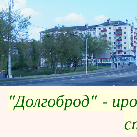
"Долгоброд" - ир
с