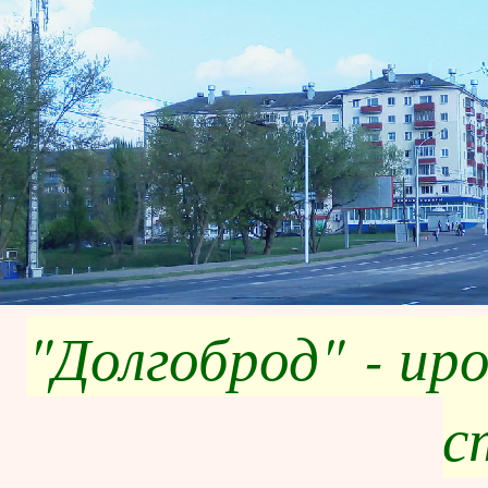
"Долгоброд" - ир
с