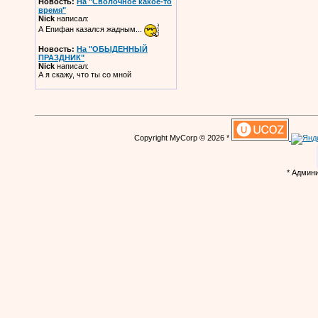
Новость:
На "Сволочное какое-то
время"
Nick
написал:
А Епифан казался жадным...
Новость:
На "ОБЫДЕННЫЙ
ПРАЗДНИК"
Nick
написал:
А я скажу, что ты со мной
Copyright MyCorp © 2026 *
* Админ