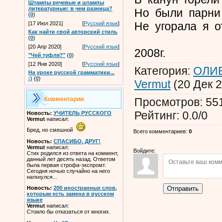
Штампы речевые и штампы
литературные: в чем разница?
Но были парни
(
0
)
Не угорала я о
[17 Июл 2021]
[
Русский язык
]
Как найти свой авторский стиль
(
0
)
[20 Апр 2020]
[
Русский язык
]
2008г.
"Чей туфля?"
(
0
)
[12 Янв 2020]
[
Русский язык
]
Категория
:
ОЛИВ
На уроке русской грамматики...
:)
(
0
)
Vermut
(20 Дек 
Просмотров
:
55
Комментарии
Рейтинг
:
0.0
/
0
Новость:
УЧИТЕЛЬ РУССКОГО
Vermut
написал:
Бред, но смешной
Всего комментариев
:
0
Новость:
СПАСИБО, ДРУГ!
Vermut
написал:
Войдите:
Стих родился из ответа на коммент,
данный лет десять назад. Ответом
была первая строфа-экспромт.
Сегодня ночью случайно на него
наткнулся...
Отправить
Новость:
200 иностранных слов,
которым есть замена в русском
языке
Vermut
написал:
Стоило бы отказаться от многих.