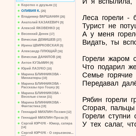
И я вспылила, 
Коротко о друзьях
[1]
ОЛИВИЯ К.
[26]
Леса горели - 
Владимир ВАРШАНИН
[26]
Анатолий КАЗАКЕВИЧ
[9]
Турист не поту
Алексей ЯКОВЕНКО
[4]
А у меня горел
Весенний Денек
[17]
Вячеслав ДЕМИШЕВ
Видать, ты всп
[27]
Ирина ЦВИРКОВСКАЯ
[5]
Александр ПЛЮЩАЙ
[16]
Горели жаром 
Вячеслав ДАНИЛОВ
[28]
Антон КУЗЬМИН
[9]
Что подарил же
Юрий ЛАЗУКО
[10]
Семье горячие
Марина БЛИННИКОВА -
Миниатюры
[10]
Передавал далё
Марина БЛИННИКОВА -
Рассказы про Гошку
[6]
Марина БЛИННИКОВА -
Веселые стихи
[31]
Рябин горели гр
Марина БЛИННИКОВА -
Сгорая, пальцы
Фантастика
[19]
Геннадий МИХЛИН-Поэзия
[12]
Горели ступни 
Геннадий МИХЛИН-Проза
[9]
У тех салаг, ч
Сергей ЮРЧУК - Юмор, сатира
[14]
Сергей ЮРЧУК - О серьезном...