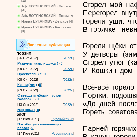
[11]
Сгорел мой наф
Аф. БОТЯНОВСКИЙ - Поэзия
[33]
Перегорел внут
Аф. БОТЯНОВСКИЙ - Проза
[5]
Горели уши, чт
Ирина ЦУКАНОВА - Детское
[0]
В горячке гнев
Ирина ЦУКАНОВА - Рассказы
[0]
Горели щёки о
Последние публикации
У детворы (зим
ПОЭЗИЯ
[26 Окт 2022]
[
2022г.
]
Сгорел утюг (ка
Раздумья (капли дождя)
(
0
)
И Кошкин дом с
[09 Окт 2022]
[
2022г.
]
Просветление
(
0
)
[08 Окт 2022]
[
2022г.
]
Капля (миг)
(
0
)
Всё-всё горело
[03 Окт 2022]
[
2022г.
]
Портки, подошв
С твердым лбом и пустой
головой...
(
0
)
«До дней посл
[13 Сен 2022]
[
2022г.
]
Гореть советова
Неформат
(
0
)
БЛОГ
[17 Июл 2021]
[
Русский язык
]
Пособие для начинающих
Парней горячи
поэтов
(
0
)
[17 Июл 2021]
[
Русский язык
]
В канун горели